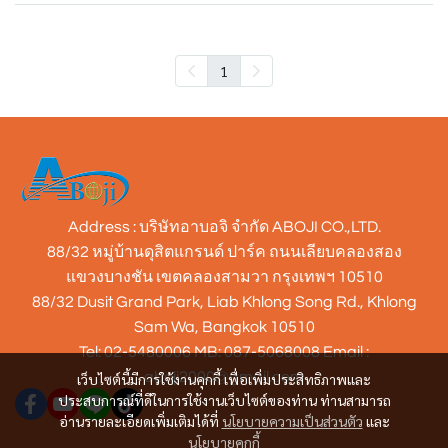
1
Address : บริษัทอาบอจิ จำกัด ABOJI CO.,LTD.
88/32 หมู่บ้านดุสิตแกรนด์ ปาร์ค ถนนเลียบคลองสอง
แขวงบางชัน เขตคลองสามวา กรุงเทพฯ 10510
88/32 Dusit Grand Park, Liab Khlong Song Rd., Khlong
Sam Wa, Bangkok 10510
Tel: 02-5480006 MB: 087-5068008 Email :
aboji2000@gmail.com
เว็บไซต์นี้มีการใช้งานคุกกี้ เพื่อเพิ่มประสิทธิภาพและ
ประสบการณ์ที่ดีในการใช้งานเว็บไซต์ของท่าน ท่านสามารถ
อ่านรายละเอียดเพิ่มเติมได้ที่
นโยบายความเป็นส่วนตัว
และ
นโยบายคุกกี้