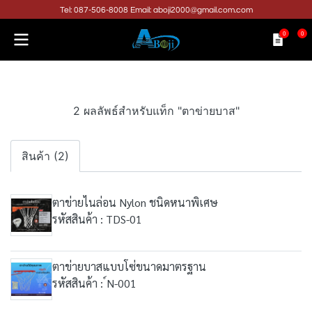
Tel: 087-506-8008 Email: aboji2000@gmail.com.com
0
0
2 ผลลัพธ์สำหรับแท็ก "ตาข่ายบาส"
สินค้า (2)
ตาข่ายไนล่อน Nylon ชนิดหนาพิเศษ
รหัสสินค้า : TDS-01
ตาข่ายบาสแบบโซ่ขนาดมาตรฐาน
รหัสสินค้า : ์N-001