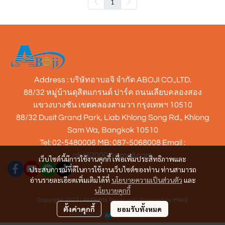
1
Address : บริษัทอาบอจิ จำกัด ABOJI CO.,LTD.
88/32 หมู่บ้านดุสิตแกรนด์ ปาร์ค ถนนเลียบคลองสอง
แขวงบางชัน เขตคลองสามวา กรุงเทพฯ 10510
88/32 Dusit Grand Park, Liab Khlong Song Rd., Khlong
Sam Wa, Bangkok 10510
Tel: 02-5480006 MB: 087-5068008 Email :
aboji2000@gmail.com
เว็บไซต์นี้มีการใช้งานคุกกี้ เพื่อเพิ่มประสิทธิภาพและ
ประสบการณ์ที่ดีในการใช้งานเว็บไซต์ของท่าน ท่านสามารถ
อ่านรายละเอียดเพิ่มเติมได้ที่
นโยบายความเป็นส่วนตัว
และ
นโยบายคุกกี้
Copyright 2023 | All Rights Reserved | Powered by MWE
ตั้งค่าคุกกี้
ยอมรับทั้งหมด
Powered By
MakeWebEasy