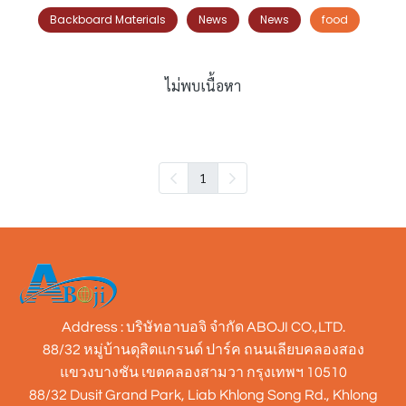
Backboard Materials
News
News
food
ไม่พบเนื้อหา
1
Address : บริษัทอาบอจิ จำกัด ABOJI CO.,LTD.
88/32 หมู่บ้านดุสิตแกรนด์ ปาร์ค ถนนเลียบคลองสอง
แขวงบางชัน เขตคลองสามวา กรุงเทพฯ 10510
88/32 Dusit Grand Park, Liab Khlong Song Rd., Khlong