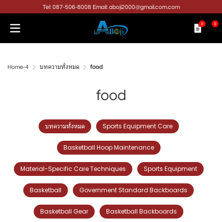
Tel: 087-506-8008 Email: aboji2000@gmail.com.com
0
0
Home-4
บทความทั้งหมด
food
food
บทความทั้งหมด
Sports Equipment Care
Basketball Hoop Maintenance
Material-Specific Care Techniques
Sports Equipment
Basketball
Government Standard Backboards
Basketball Gear
Basketball Backboards